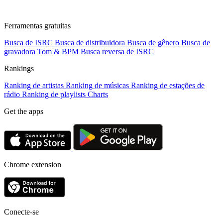
Ferramentas gratuitas
Busca de ISRC
Busca de distribuidora
Busca de gênero
Busca de
gravadora
Tom & BPM
Busca reversa de ISRC
Rankings
Ranking de artistas
Ranking de músicas
Ranking de estações de
rádio
Ranking de playlists
Charts
Get the apps
Chrome extension
Conecte-se