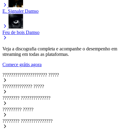
Ε. Signaler
Damso
Feu de bois
Damso
Veja a discografia completa e acompanhe o desempenho em
streaming em todas as plataformas.
Comece grátis agora
?????????????????????
?????
??????????????
?????
????????
??????????????
?????????
?????
????????
???????????????