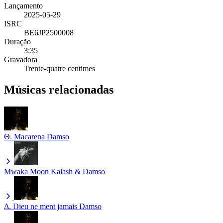
Lançamento
2025-05-29
ISRC
BE6JP2500008
Duração
3:35
Gravadora
Trente-quatre centimes
Músicas relacionadas
Θ. Macarena
Damso
Mwaka Moon
Kalash & Damso
Δ. Dieu ne ment jamais
Damso