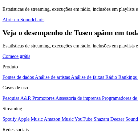
Estatísticas de streaming, execuções em rádio, inclusões em playlists e
Abrir no Soundcharts
Veja o desempenho de Tusen spänn em toda
Estatísticas de streaming, execuções em rádio, inclusões em playlists
Comece grátis
Produto
Fontes de dados
Análise de artistas
Análise de faixas
Rádio
Rankings
Casos de uso
Pesquisa A&R
Promotores
Assessoria de imprensa
Programadores de 
Streaming
Spotify
Apple Music
Amazon Music
YouTube
Shazam
Deezer
Sound
Redes sociais