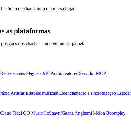
 histórico de charts, tudo em um só lugar.
s as plataformas
 e posições nos charts — tudo em um só painel.
Redes sociais
Playlists
API
Audio features
Servidor MCP
rádio
Artistas
Editoras musicais
Licenciamento e sincronização
Estudan
Cloud
Tidal
QQ Music
JioSaavn/Gaana
Anghami
Melon
Boomplay