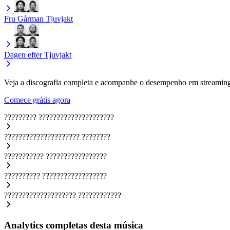
Fru Gårman
Tjuvjakt
Dagen efter
Tjuvjakt
Veja a discografia completa e acompanhe o desempenho em streaming
Comece grátis agora
?????????
?????????????????????
?????????????????????
????????
???????????
?????????????????
??????????
??????????????????
????????????????????
????????????
Analytics completas desta música