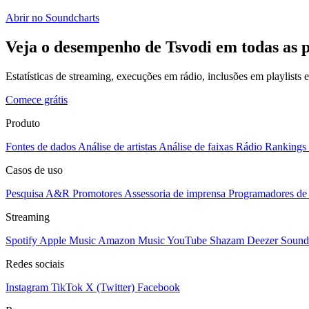
Abrir no Soundcharts
Veja o desempenho de Tsvodi em todas as 
Estatísticas de streaming, execuções em rádio, inclusões em playlists
Comece grátis
Produto
Fontes de dados
Análise de artistas
Análise de faixas
Rádio
Rankings
Casos de uso
Pesquisa A&R
Promotores
Assessoria de imprensa
Programadores de 
Streaming
Spotify
Apple Music
Amazon Music
YouTube
Shazam
Deezer
Sound
Redes sociais
Instagram
TikTok
X (Twitter)
Facebook