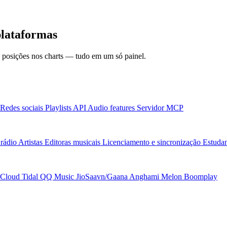
plataformas
 e posições nos charts — tudo em um só painel.
Redes sociais
Playlists
API
Audio features
Servidor MCP
rádio
Artistas
Editoras musicais
Licenciamento e sincronização
Estudan
Cloud
Tidal
QQ Music
JioSaavn/Gaana
Anghami
Melon
Boomplay