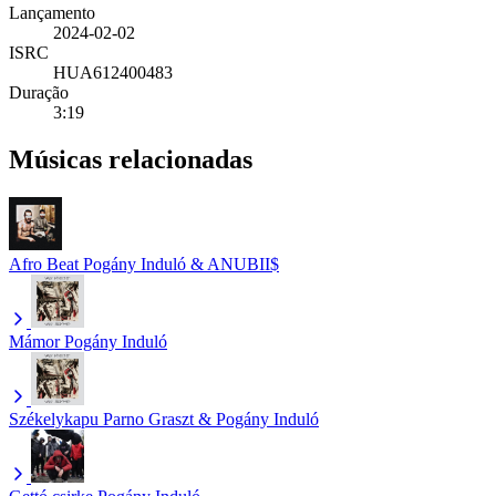
Lançamento
2024-02-02
ISRC
HUA612400483
Duração
3:19
Músicas relacionadas
Afro Beat
Pogány Induló & ANUBII$
Mámor
Pogány Induló
Székelykapu
Parno Graszt & Pogány Induló