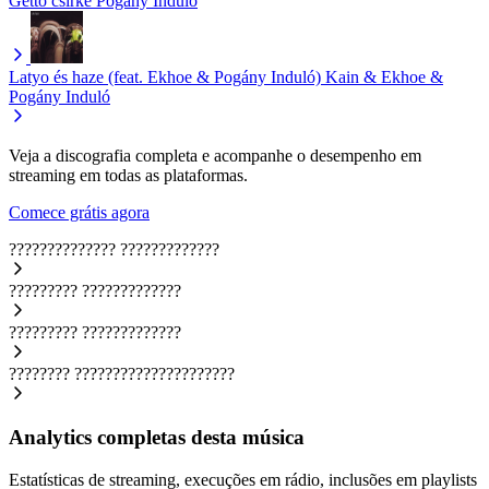
Gettó csirke
Pogány Induló
Latyo és haze (feat. Ekhoe & Pogány Induló)
Kain & Ekhoe &
Pogány Induló
Veja a discografia completa e acompanhe o desempenho em
streaming em todas as plataformas.
Comece grátis agora
??????????????
?????????????
?????????
?????????????
?????????
?????????????
????????
?????????????????????
Analytics completas desta música
Estatísticas de streaming, execuções em rádio, inclusões em playlists