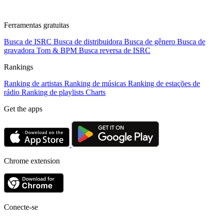
Ferramentas gratuitas
Busca de ISRC
Busca de distribuidora
Busca de gênero
Busca de
gravadora
Tom & BPM
Busca reversa de ISRC
Rankings
Ranking de artistas
Ranking de músicas
Ranking de estações de
rádio
Ranking de playlists
Charts
Get the apps
Chrome extension
Conecte-se