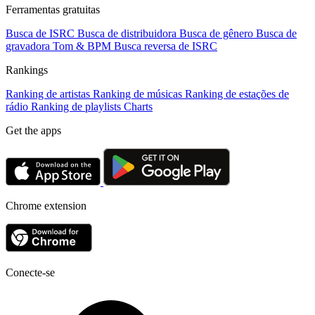
Ferramentas gratuitas
Busca de ISRC
Busca de distribuidora
Busca de gênero
Busca de
gravadora
Tom & BPM
Busca reversa de ISRC
Rankings
Ranking de artistas
Ranking de músicas
Ranking de estações de
rádio
Ranking de playlists
Charts
Get the apps
Chrome extension
Conecte-se