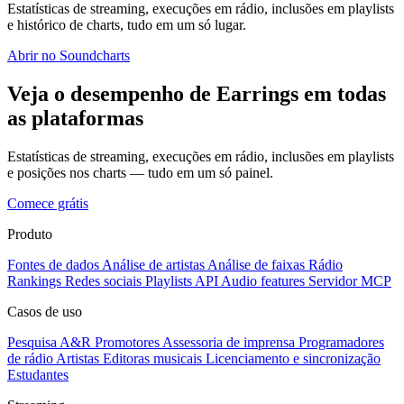
Estatísticas de streaming, execuções em rádio, inclusões em playlists
e histórico de charts, tudo em um só lugar.
Abrir no Soundcharts
Veja o desempenho de Earrings em todas
as plataformas
Estatísticas de streaming, execuções em rádio, inclusões em playlists
e posições nos charts — tudo em um só painel.
Comece grátis
Produto
Fontes de dados
Análise de artistas
Análise de faixas
Rádio
Rankings
Redes sociais
Playlists
API
Audio features
Servidor MCP
Casos de uso
Pesquisa A&R
Promotores
Assessoria de imprensa
Programadores
de rádio
Artistas
Editoras musicais
Licenciamento e sincronização
Estudantes