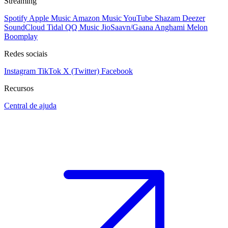
Streaming
Spotify
Apple Music
Amazon Music
YouTube
Shazam
Deezer
SoundCloud
Tidal
QQ Music
JioSaavn/Gaana
Anghami
Melon
Boomplay
Redes sociais
Instagram
TikTok
X (Twitter)
Facebook
Recursos
Central de ajuda