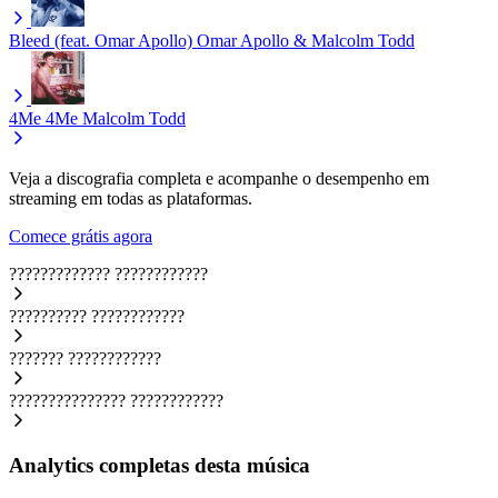
Bleed (feat. Omar Apollo)
Omar Apollo & Malcolm Todd
4Me 4Me
Malcolm Todd
Veja a discografia completa e acompanhe o desempenho em
streaming em todas as plataformas.
Comece grátis agora
?????????????
????????????
??????????
????????????
???????
????????????
???????????????
????????????
Analytics completas desta música