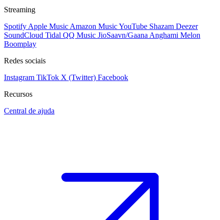
Streaming
Spotify
Apple Music
Amazon Music
YouTube
Shazam
Deezer
SoundCloud
Tidal
QQ Music
JioSaavn/Gaana
Anghami
Melon
Boomplay
Redes sociais
Instagram
TikTok
X (Twitter)
Facebook
Recursos
Central de ajuda