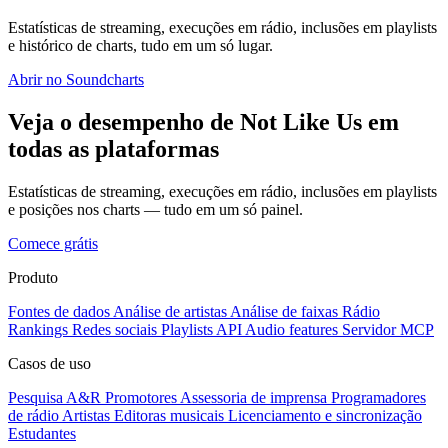
Estatísticas de streaming, execuções em rádio, inclusões em playlists
e histórico de charts, tudo em um só lugar.
Abrir no Soundcharts
Veja o desempenho de Not Like Us em
todas as plataformas
Estatísticas de streaming, execuções em rádio, inclusões em playlists
e posições nos charts — tudo em um só painel.
Comece grátis
Produto
Fontes de dados
Análise de artistas
Análise de faixas
Rádio
Rankings
Redes sociais
Playlists
API
Audio features
Servidor MCP
Casos de uso
Pesquisa A&R
Promotores
Assessoria de imprensa
Programadores
de rádio
Artistas
Editoras musicais
Licenciamento e sincronização
Estudantes