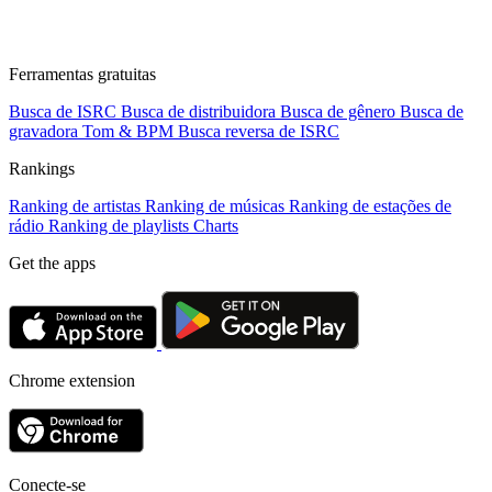
Ferramentas gratuitas
Busca de ISRC
Busca de distribuidora
Busca de gênero
Busca de
gravadora
Tom & BPM
Busca reversa de ISRC
Rankings
Ranking de artistas
Ranking de músicas
Ranking de estações de
rádio
Ranking de playlists
Charts
Get the apps
Chrome extension
Conecte-se