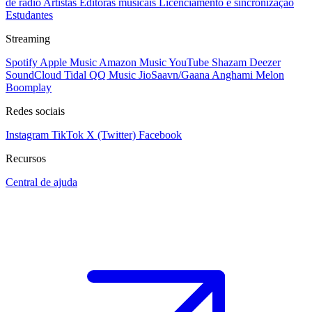
de rádio
Artistas
Editoras musicais
Licenciamento e sincronização
Estudantes
Streaming
Spotify
Apple Music
Amazon Music
YouTube
Shazam
Deezer
SoundCloud
Tidal
QQ Music
JioSaavn/Gaana
Anghami
Melon
Boomplay
Redes sociais
Instagram
TikTok
X (Twitter)
Facebook
Recursos
Central de ajuda