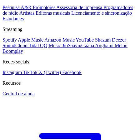
Pesquisa A&R
Promotores
Assessoria de imprensa
Programadores
de rádio
Artistas
Editoras musicais
Licenciamento e sincronização
Estudantes
Streaming
Spotify
Apple Music
Amazon Music
YouTube
Shazam
Deezer
SoundCloud
Tidal
QQ Music
JioSaavn/Gaana
Anghami
Melon
Boomplay
Redes sociais
Instagram
TikTok
X (Twitter)
Facebook
Recursos
Central de ajuda