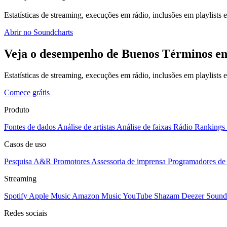
Estatísticas de streaming, execuções em rádio, inclusões em playlists e
Abrir no Soundcharts
Veja o desempenho de Buenos Términos em
Estatísticas de streaming, execuções em rádio, inclusões em playlists
Comece grátis
Produto
Fontes de dados
Análise de artistas
Análise de faixas
Rádio
Rankings
Casos de uso
Pesquisa A&R
Promotores
Assessoria de imprensa
Programadores de 
Streaming
Spotify
Apple Music
Amazon Music
YouTube
Shazam
Deezer
Sound
Redes sociais