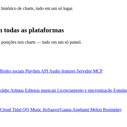
 histórico de charts, tudo em um só lugar.
 todas as plataformas
 e posições nos charts — tudo em um só painel.
Redes sociais
Playlists
API
Audio features
Servidor MCP
rádio
Artistas
Editoras musicais
Licenciamento e sincronização
Estudan
Cloud
Tidal
QQ Music
JioSaavn/Gaana
Anghami
Melon
Boomplay