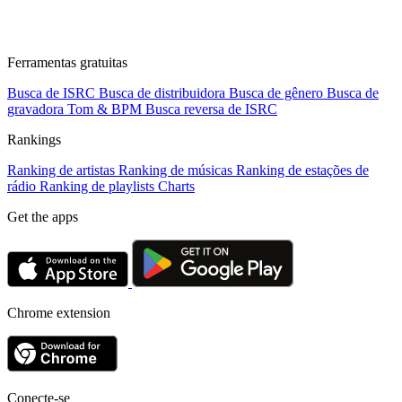
Ferramentas gratuitas
Busca de ISRC
Busca de distribuidora
Busca de gênero
Busca de
gravadora
Tom & BPM
Busca reversa de ISRC
Rankings
Ranking de artistas
Ranking de músicas
Ranking de estações de
rádio
Ranking de playlists
Charts
Get the apps
Chrome extension
Conecte-se