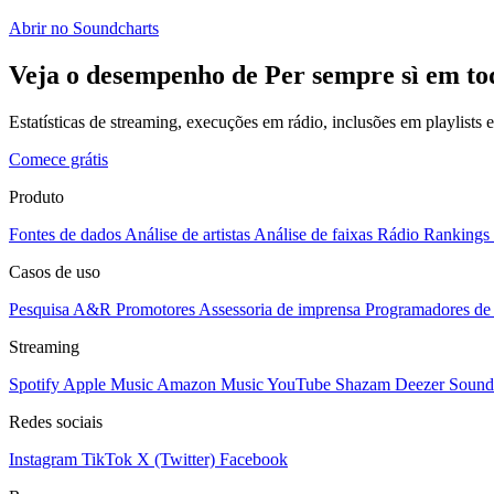
Abrir no Soundcharts
Veja o desempenho de Per sempre sì em to
Estatísticas de streaming, execuções em rádio, inclusões em playlists
Comece grátis
Produto
Fontes de dados
Análise de artistas
Análise de faixas
Rádio
Rankings
Casos de uso
Pesquisa A&R
Promotores
Assessoria de imprensa
Programadores de 
Streaming
Spotify
Apple Music
Amazon Music
YouTube
Shazam
Deezer
Sound
Redes sociais
Instagram
TikTok
X (Twitter)
Facebook