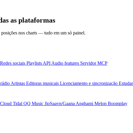
das as plataformas
 e posições nos charts — tudo em um só painel.
Redes sociais
Playlists
API
Audio features
Servidor MCP
rádio
Artistas
Editoras musicais
Licenciamento e sincronização
Estudan
Cloud
Tidal
QQ Music
JioSaavn/Gaana
Anghami
Melon
Boomplay