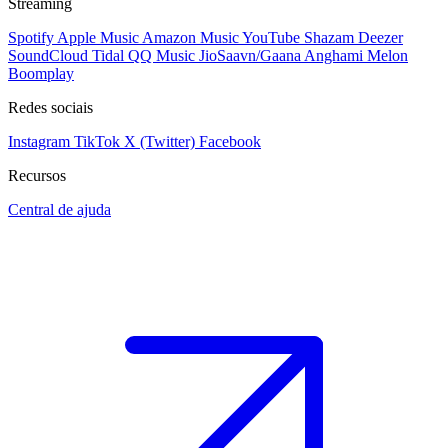
Streaming
Spotify
Apple Music
Amazon Music
YouTube
Shazam
Deezer
SoundCloud
Tidal
QQ Music
JioSaavn/Gaana
Anghami
Melon
Boomplay
Redes sociais
Instagram
TikTok
X (Twitter)
Facebook
Recursos
Central de ajuda