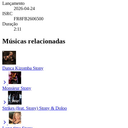
Lançamento
2026-04-24
ISRC
FR8FB2606500
Duração
2:11
Músicas relacionadas
Dança Kizomba
Stony
Monsieur
Stony
Strikes (feat. Stony)
Stony & Doloo