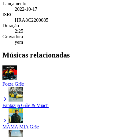
Lançamento
2022-10-17
ISRC
HRA8C2200085
Duração
2:25
Gravadora
yem
Músicas relacionadas
Forza
Grše
Fantazija
Grše & Miach
MAMA MIA
Grše