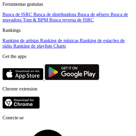
Ferramentas gratuitas
Busca de ISRC
Busca de distribuidora
Busca de gênero
Busca de
gravadora
Tom & BPM
Busca reversa de ISRC
Rankings
Ranking de artistas
Ranking de músicas
Ranking de estações de
rádio
Ranking de playlists
Charts
Get the apps
Chrome extension
Conecte-se