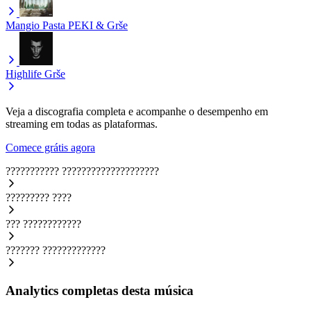
Mangio Pasta
PEKI & Grše
Highlife
Grše
Veja a discografia completa e acompanhe o desempenho em
streaming em todas as plataformas.
Comece grátis agora
???????????
????????????????????
?????????
????
???
????????????
???????
?????????????
Analytics completas desta música