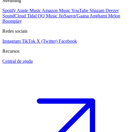
Streaming
Spotify
Apple Music
Amazon Music
YouTube
Shazam
Deezer
SoundCloud
Tidal
QQ Music
JioSaavn/Gaana
Anghami
Melon
Boomplay
Redes sociais
Instagram
TikTok
X (Twitter)
Facebook
Recursos
Central de ajuda