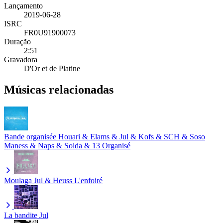
Lançamento
2019-06-28
ISRC
FR0U91900073
Duração
2:51
Gravadora
D'Or et de Platine
Músicas relacionadas
Bande organisée
Houari & Elams & Jul & Kofs & SCH & Soso
Maness & Naps & Solda & 13 Organisé
Moulaga
Jul & Heuss L'enfoiré
La bandite
Jul