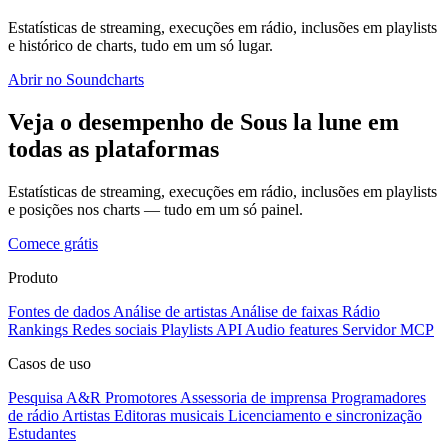
Estatísticas de streaming, execuções em rádio, inclusões em playlists
e histórico de charts, tudo em um só lugar.
Abrir no Soundcharts
Veja o desempenho de Sous la lune em
todas as plataformas
Estatísticas de streaming, execuções em rádio, inclusões em playlists
e posições nos charts — tudo em um só painel.
Comece grátis
Produto
Fontes de dados
Análise de artistas
Análise de faixas
Rádio
Rankings
Redes sociais
Playlists
API
Audio features
Servidor MCP
Casos de uso
Pesquisa A&R
Promotores
Assessoria de imprensa
Programadores
de rádio
Artistas
Editoras musicais
Licenciamento e sincronização
Estudantes