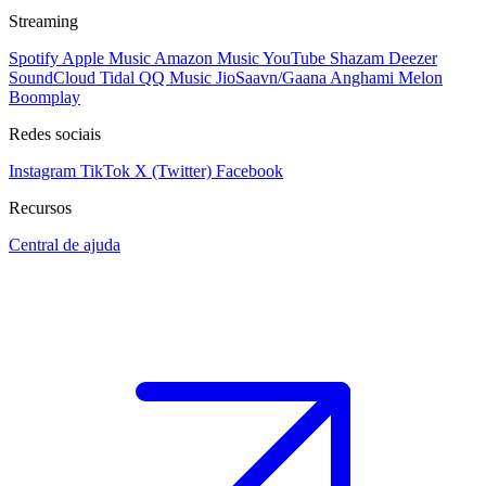
Streaming
Spotify
Apple Music
Amazon Music
YouTube
Shazam
Deezer
SoundCloud
Tidal
QQ Music
JioSaavn/Gaana
Anghami
Melon
Boomplay
Redes sociais
Instagram
TikTok
X (Twitter)
Facebook
Recursos
Central de ajuda