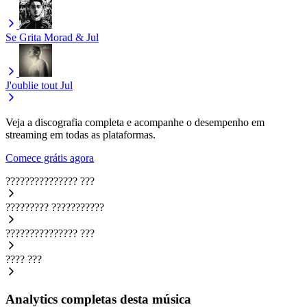
Se Grita
Morad & Jul
J'oublie tout
Jul
Veja a discografia completa e acompanhe o desempenho em
streaming em todas as plataformas.
Comece grátis agora
???????????????
???
?????????
???????????
???????????????
???
????
???
Analytics completas desta música