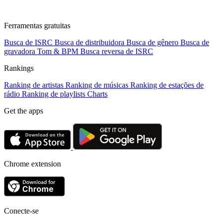
Ferramentas gratuitas
Busca de ISRC
Busca de distribuidora
Busca de gênero
Busca de
gravadora
Tom & BPM
Busca reversa de ISRC
Rankings
Ranking de artistas
Ranking de músicas
Ranking de estações de
rádio
Ranking de playlists
Charts
Get the apps
Chrome extension
Conecte-se