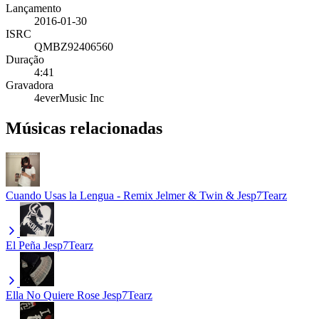
Lançamento
2016-01-30
ISRC
QMBZ92406560
Duração
4:41
Gravadora
4everMusic Inc
Músicas relacionadas
Cuando Usas la Lengua - Remix
Jelmer & Twin & Jesp7Tearz
El Peña
Jesp7Tearz
Ella No Quiere Rose
Jesp7Tearz