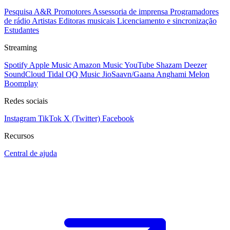
Pesquisa A&R
Promotores
Assessoria de imprensa
Programadores
de rádio
Artistas
Editoras musicais
Licenciamento e sincronização
Estudantes
Streaming
Spotify
Apple Music
Amazon Music
YouTube
Shazam
Deezer
SoundCloud
Tidal
QQ Music
JioSaavn/Gaana
Anghami
Melon
Boomplay
Redes sociais
Instagram
TikTok
X (Twitter)
Facebook
Recursos
Central de ajuda