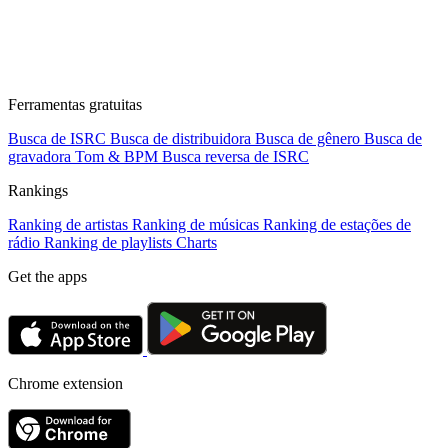
Ferramentas gratuitas
Busca de ISRC
Busca de distribuidora
Busca de gênero
Busca de
gravadora
Tom & BPM
Busca reversa de ISRC
Rankings
Ranking de artistas
Ranking de músicas
Ranking de estações de
rádio
Ranking de playlists
Charts
Get the apps
Chrome extension