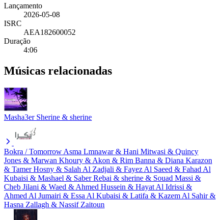
Lançamento
2026-05-08
ISRC
AEA182600052
Duração
4:06
Músicas relacionadas
Masha3er
Sherine & sherine
Bokra / Tomorrow
Asma Lmnawar & Hani Mitwasi & Quincy
Jones & Marwan Khoury & Akon & Rim Banna & Diana Karazon
& Tamer Hosny & Salah Al Zadjali & Fayez Al Saeed & Fahad Al
Kubaisi & Mashael & Saber Rebai & sherine & Souad Massi &
Cheb Jilani & Waed & Ahmed Hussein & Hayat Al Idrissi &
Ahmed Al Jumairi & Essa Al Kubaisi & Latifa & Kazem Al Sahir &
Hasna Zallagh & Nassif Zaitoun