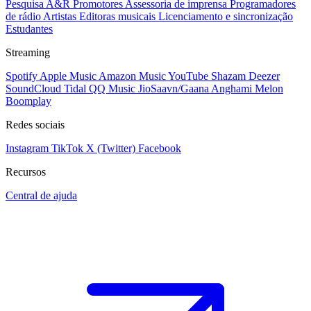
Pesquisa A&R
Promotores
Assessoria de imprensa
Programadores
de rádio
Artistas
Editoras musicais
Licenciamento e sincronização
Estudantes
Streaming
Spotify
Apple Music
Amazon Music
YouTube
Shazam
Deezer
SoundCloud
Tidal
QQ Music
JioSaavn/Gaana
Anghami
Melon
Boomplay
Redes sociais
Instagram
TikTok
X (Twitter)
Facebook
Recursos
Central de ajuda