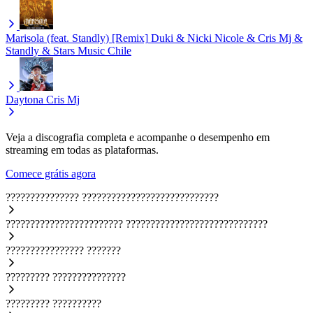
Marisola (feat. Standly) [Remix]
Duki & Nicki Nicole & Cris Mj &
Standly & Stars Music Chile
Daytona
Cris Mj
Veja a discografia completa e acompanhe o desempenho em
streaming em todas as plataformas.
Comece grátis agora
???????????????
????????????????????????????
????????????????????????
?????????????????????????????
????????????????
???????
?????????
???????????????
?????????
??????????