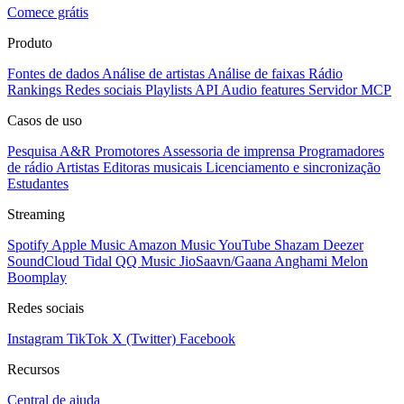
Comece grátis
Produto
Fontes de dados
Análise de artistas
Análise de faixas
Rádio
Rankings
Redes sociais
Playlists
API
Audio features
Servidor MCP
Casos de uso
Pesquisa A&R
Promotores
Assessoria de imprensa
Programadores
de rádio
Artistas
Editoras musicais
Licenciamento e sincronização
Estudantes
Streaming
Spotify
Apple Music
Amazon Music
YouTube
Shazam
Deezer
SoundCloud
Tidal
QQ Music
JioSaavn/Gaana
Anghami
Melon
Boomplay
Redes sociais
Instagram
TikTok
X (Twitter)
Facebook
Recursos
Central de ajuda