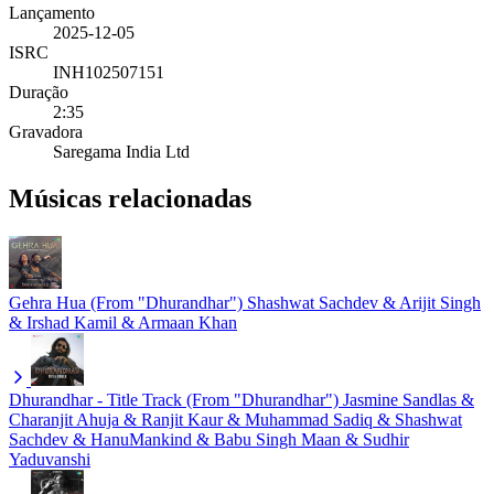
Lançamento
2025-12-05
ISRC
INH102507151
Duração
2:35
Gravadora
Saregama India Ltd
Músicas relacionadas
Gehra Hua (From "Dhurandhar")
Shashwat Sachdev & Arijit Singh
& Irshad Kamil & Armaan Khan
Dhurandhar - Title Track (From "Dhurandhar")
Jasmine Sandlas &
Charanjit Ahuja & Ranjit Kaur & Muhammad Sadiq & Shashwat
Sachdev & HanuMankind & Babu Singh Maan & Sudhir
Yaduvanshi