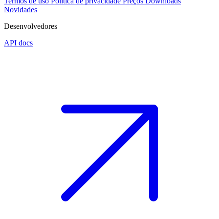
Termos de uso
Política de privacidade
Preços
Downloads
Novidades
Desenvolvedores
API docs