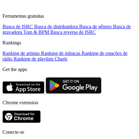
Ferramentas gratuitas
Busca de ISRC
Busca de distribuidora
Busca de gênero
Busca de
gravadora
Tom & BPM
Busca reversa de ISRC
Rankings
Ranking de artistas
Ranking de músicas
Ranking de estações de
rádio
Ranking de playlists
Charts
Get the apps
Chrome extension
Conecte-se