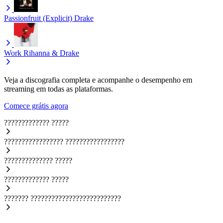
Passionfruit (Explicit)
Drake
Work
Rihanna & Drake
Veja a discografia completa e acompanhe o desempenho em
streaming em todas as plataformas.
Comece grátis agora
?????????????
?????
?????????????????
?????????????????
??????????????
?????
?????????????
?????
???????
??????????????????????????