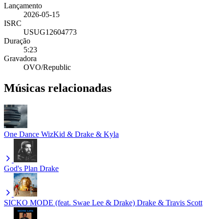
Lançamento
2026-05-15
ISRC
USUG12604773
Duração
5:23
Gravadora
OVO/Republic
Músicas relacionadas
One Dance
WizKid & Drake & Kyla
God's Plan
Drake
SICKO MODE (feat. Swae Lee & Drake)
Drake & Travis Scott