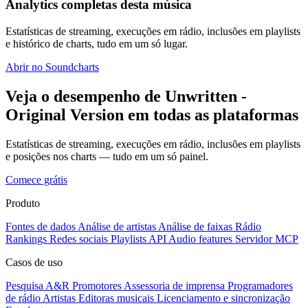
Analytics completas desta música
Estatísticas de streaming, execuções em rádio, inclusões em playlists
e histórico de charts, tudo em um só lugar.
Abrir no Soundcharts
Veja o desempenho de Unwritten -
Original Version em todas as plataformas
Estatísticas de streaming, execuções em rádio, inclusões em playlists
e posições nos charts — tudo em um só painel.
Comece grátis
Produto
Fontes de dados
Análise de artistas
Análise de faixas
Rádio
Rankings
Redes sociais
Playlists
API
Audio features
Servidor MCP
Casos de uso
Pesquisa A&R
Promotores
Assessoria de imprensa
Programadores
de rádio
Artistas
Editoras musicais
Licenciamento e sincronização