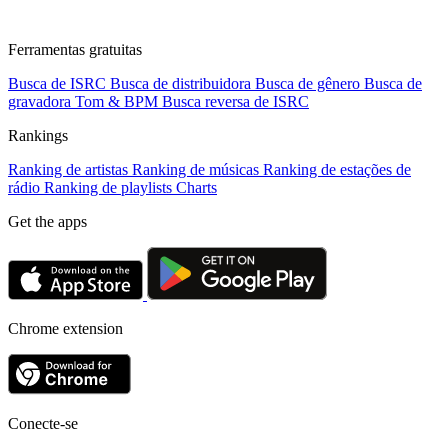
Ferramentas gratuitas
Busca de ISRC
Busca de distribuidora
Busca de gênero
Busca de
gravadora
Tom & BPM
Busca reversa de ISRC
Rankings
Ranking de artistas
Ranking de músicas
Ranking de estações de
rádio
Ranking de playlists
Charts
Get the apps
Chrome extension
Conecte-se