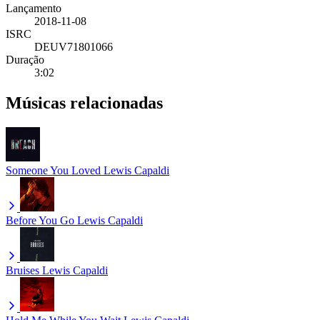
Lançamento
2018-11-08
ISRC
DEUV71801066
Duração
3:02
Músicas relacionadas
Someone You Loved
Lewis Capaldi
Before You Go
Lewis Capaldi
Bruises
Lewis Capaldi