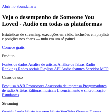
Abrir no Soundcharts
Veja o desempenho de Someone You
Loved - Audio em todas as plataformas
Estatísticas de streaming, execuções em rádio, inclusões em playlists
e posições nos charts — tudo em um só painel.
Comece grátis
Produto
Fontes de dados
Análise de artistas
Análise de faixas
Rádio
Rankings
Redes sociais
Playlists
API
Audio features
Servidor MCP
Casos de uso
Pesquisa A&R
Promotores
Assessoria de imprensa
Programadores
de rádio
Artistas
Editoras musicais
Licenciamento e sincronização
Estudantes
Streaming
Spotify
Apple Music
Amazon Music
YouTube
Shazam
Deezer