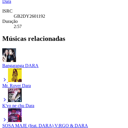
Dara
ISRC
GB2DY2601192
Duração
2:57
Músicas relacionadas
Bangaranga
DARA
Mr. Rover
Dara
K'vo ne chu
Dara
SOSA MAJE (feat. DARA)
V:RGO & DARA