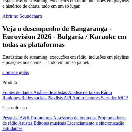
Estatísticas de streaming, execuções em rádio, inclusões em playlists
e histórico de charts, tudo em um só lugar.
Abrir no Soundcharts
Veja o desempenho de Bangaranga -
Eurovision 2026 - Bulgaria / Karaoke em
todas as plataformas
Estatísticas de streaming, execuções em rádio, inclusões em playlists
e posições nos charts — tudo em um só painel.
Comece grátis
Produto
Fontes de dados
Análise de artistas
Análise de faixas
Rádio
Rankings
Redes sociais
Playlists
API
Audio features
Servidor MCP
Casos de uso
Pesquisa A&R
Promotores
Assessoria de imprensa
Programadores
de rádio
Artistas
Editoras musicais
Licenciamento e sincronização
Estudantes