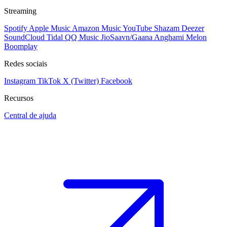
Streaming
Spotify
Apple Music
Amazon Music
YouTube
Shazam
Deezer
SoundCloud
Tidal
QQ Music
JioSaavn/Gaana
Anghami
Melon
Boomplay
Redes sociais
Instagram
TikTok
X (Twitter)
Facebook
Recursos
Central de ajuda