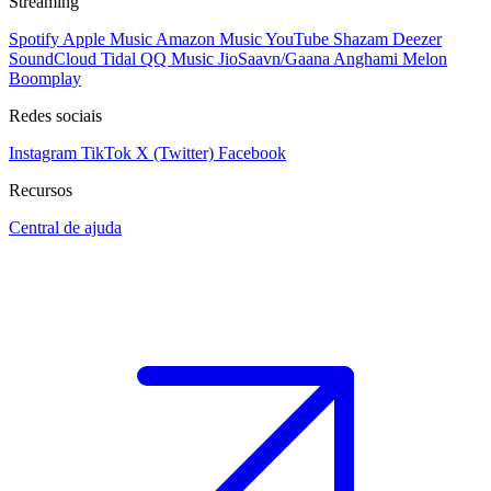
Streaming
Spotify
Apple Music
Amazon Music
YouTube
Shazam
Deezer
SoundCloud
Tidal
QQ Music
JioSaavn/Gaana
Anghami
Melon
Boomplay
Redes sociais
Instagram
TikTok
X (Twitter)
Facebook
Recursos
Central de ajuda