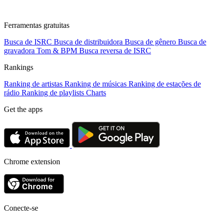
Ferramentas gratuitas
Busca de ISRC
Busca de distribuidora
Busca de gênero
Busca de
gravadora
Tom & BPM
Busca reversa de ISRC
Rankings
Ranking de artistas
Ranking de músicas
Ranking de estações de
rádio
Ranking de playlists
Charts
Get the apps
Chrome extension
Conecte-se