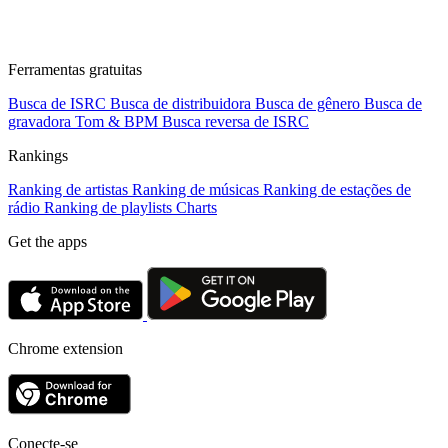
Ferramentas gratuitas
Busca de ISRC
Busca de distribuidora
Busca de gênero
Busca de
gravadora
Tom & BPM
Busca reversa de ISRC
Rankings
Ranking de artistas
Ranking de músicas
Ranking de estações de
rádio
Ranking de playlists
Charts
Get the apps
Chrome extension
Conecte-se