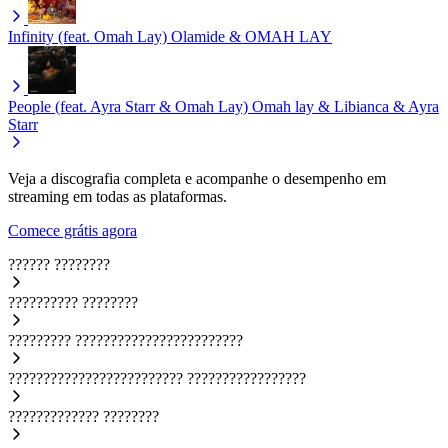
Infinity (feat. Omah Lay)
Olamide & OMAH LAY
People (feat. Ayra Starr & Omah Lay)
Omah lay & Libianca & Ayra
Starr
Veja a discografia completa e acompanhe o desempenho em
streaming em todas as plataformas.
Comece grátis agora
??????
????????
??????????
????????
?????????
????????????????????????
?????????????????????????
?????????????????
?????????????
????????