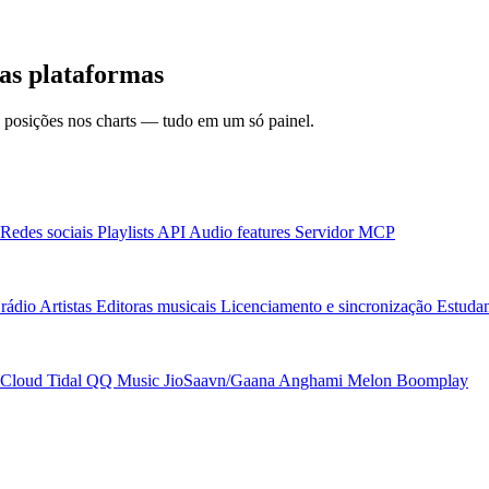
as plataformas
 e posições nos charts — tudo em um só painel.
Redes sociais
Playlists
API
Audio features
Servidor MCP
rádio
Artistas
Editoras musicais
Licenciamento e sincronização
Estudan
Cloud
Tidal
QQ Music
JioSaavn/Gaana
Anghami
Melon
Boomplay