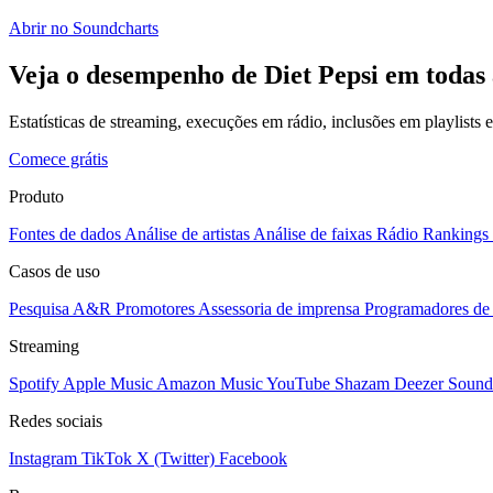
Abrir no Soundcharts
Veja o desempenho de Diet Pepsi em todas 
Estatísticas de streaming, execuções em rádio, inclusões em playlists
Comece grátis
Produto
Fontes de dados
Análise de artistas
Análise de faixas
Rádio
Rankings
Casos de uso
Pesquisa A&R
Promotores
Assessoria de imprensa
Programadores de 
Streaming
Spotify
Apple Music
Amazon Music
YouTube
Shazam
Deezer
Sound
Redes sociais
Instagram
TikTok
X (Twitter)
Facebook