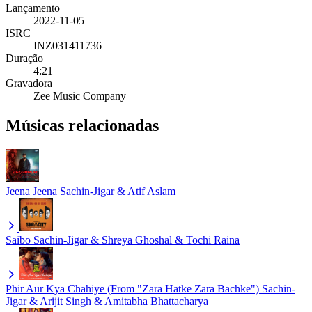
Lançamento
2022-11-05
ISRC
INZ031411736
Duração
4:21
Gravadora
Zee Music Company
Músicas relacionadas
Jeena Jeena
Sachin-Jigar & Atif Aslam
Saibo
Sachin-Jigar & Shreya Ghoshal & Tochi Raina
Phir Aur Kya Chahiye (From "Zara Hatke Zara Bachke")
Sachin-
Jigar & Arijit Singh & Amitabha Bhattacharya