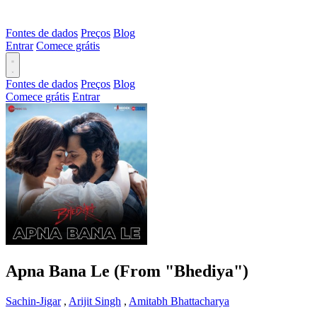
Fontes de dados
Preços
Blog
Entrar
Comece grátis
Fontes de dados
Preços
Blog
Comece grátis
Entrar
Apna Bana Le (From "Bhediya")
Sachin-Jigar
,
Arijit Singh
,
Amitabh Bhattacharya