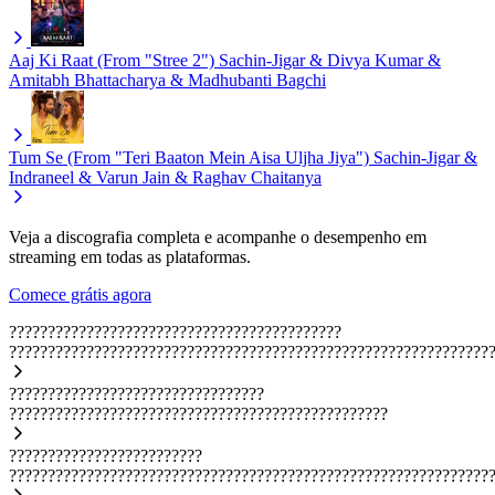
Aaj Ki Raat (From "Stree 2")
Sachin-Jigar & Divya Kumar &
Amitabh Bhattacharya & Madhubanti Bagchi
Tum Se (From "Teri Baaton Mein Aisa Uljha Jiya")
Sachin-Jigar &
Indraneel & Varun Jain & Raghav Chaitanya
Veja a discografia completa e acompanhe o desempenho em
streaming em todas as plataformas.
Comece grátis agora
???????????????????????????????????????????
??????????????????????????????????????????????????????????????
?????????????????????????????????
?????????????????????????????????????????????????
?????????????????????????
??????????????????????????????????????????????????????????????