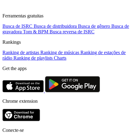
Ferramentas gratuitas
Busca de ISRC
Busca de distribuidora
Busca de gênero
Busca de
gravadora
Tom & BPM
Busca reversa de ISRC
Rankings
Ranking de artistas
Ranking de músicas
Ranking de estações de
rádio
Ranking de playlists
Charts
Get the apps
Chrome extension
Conecte-se