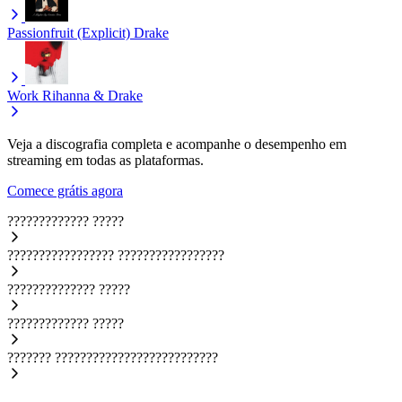
Passionfruit (Explicit)
Drake
Work
Rihanna & Drake
Veja a discografia completa e acompanhe o desempenho em
streaming em todas as plataformas.
Comece grátis agora
?????????????
?????
?????????????????
?????????????????
??????????????
?????
?????????????
?????
???????
??????????????????????????