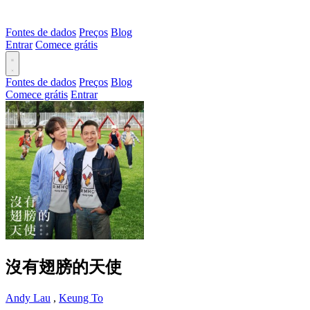
Fontes de dados
Preços
Blog
Entrar
Comece grátis
Fontes de dados
Preços
Blog
Comece grátis
Entrar
沒有翅膀的天使
Andy Lau
,
Keung To