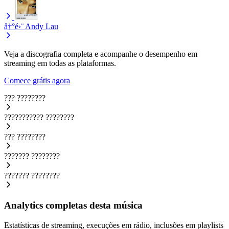
å†°é›¨
Andy Lau
Veja a discografia completa e acompanhe o desempenho em
streaming em todas as plataformas.
Comece grátis agora
???
????????
???????????
????????
???
????????
???????
????????
???????
????????
Analytics completas desta música
Estatísticas de streaming, execuções em rádio, inclusões em playlists