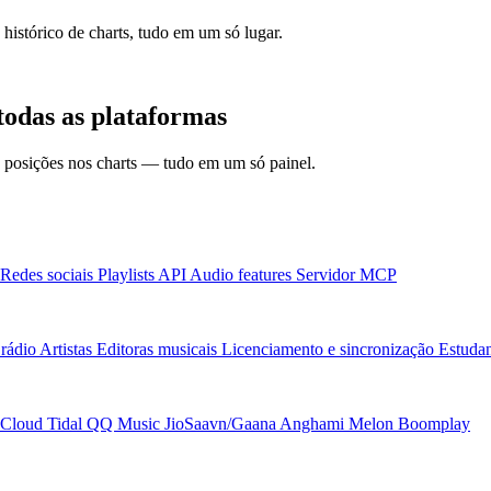
 histórico de charts, tudo em um só lugar.
das as plataformas
 e posições nos charts — tudo em um só painel.
Redes sociais
Playlists
API
Audio features
Servidor MCP
rádio
Artistas
Editoras musicais
Licenciamento e sincronização
Estudan
Cloud
Tidal
QQ Music
JioSaavn/Gaana
Anghami
Melon
Boomplay