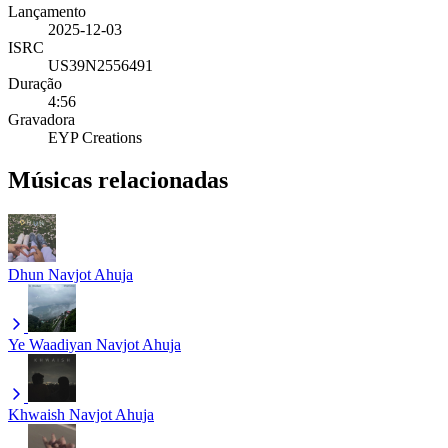
Lançamento
2025-12-03
ISRC
US39N2556491
Duração
4:56
Gravadora
EYP Creations
Músicas relacionadas
Dhun
Navjot Ahuja
Ye Waadiyan
Navjot Ahuja
Khwaish
Navjot Ahuja