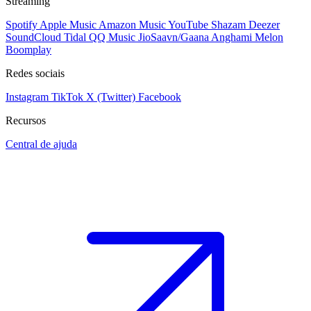
Streaming
Spotify
Apple Music
Amazon Music
YouTube
Shazam
Deezer
SoundCloud
Tidal
QQ Music
JioSaavn/Gaana
Anghami
Melon
Boomplay
Redes sociais
Instagram
TikTok
X (Twitter)
Facebook
Recursos
Central de ajuda