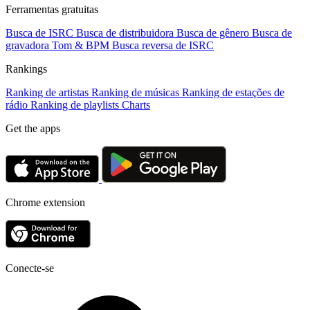
Ferramentas gratuitas
Busca de ISRC
Busca de distribuidora
Busca de gênero
Busca de
gravadora
Tom & BPM
Busca reversa de ISRC
Rankings
Ranking de artistas
Ranking de músicas
Ranking de estações de
rádio
Ranking de playlists
Charts
Get the apps
Chrome extension
Conecte-se