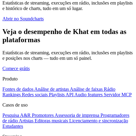
Estatísticas de streaming, execuções em rádio, inclusões em playlists
e histórico de charts, tudo em um só lugar.
Abrir no Soundcharts
Veja o desempenho de Khat em todas as
plataformas
Estatísticas de streaming, execuções em rádio, inclusões em playlists
e posições nos charts — tudo em um só painel.
Comece grátis
Produto
Fontes de dados
Análise de artistas
Análise de faixas
Rádio
Rankings
Redes sociais
Playlists
API
Audio features
Servidor MCP
Casos de uso
Pesquisa A&R
Promotores
Assessoria de imprensa
Programadores
de rádio
Artistas
Editoras musicais
Licenciamento e sincronização
Estudantes