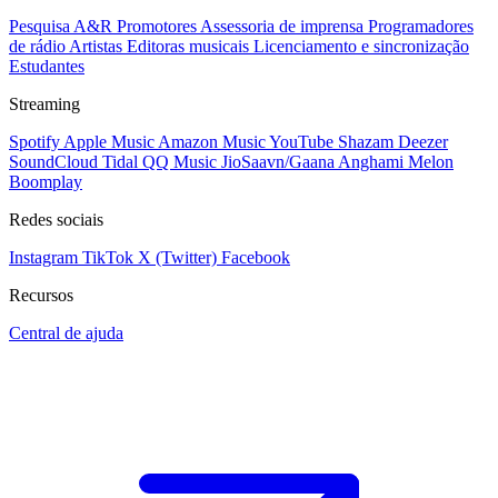
Pesquisa A&R
Promotores
Assessoria de imprensa
Programadores
de rádio
Artistas
Editoras musicais
Licenciamento e sincronização
Estudantes
Streaming
Spotify
Apple Music
Amazon Music
YouTube
Shazam
Deezer
SoundCloud
Tidal
QQ Music
JioSaavn/Gaana
Anghami
Melon
Boomplay
Redes sociais
Instagram
TikTok
X (Twitter)
Facebook
Recursos
Central de ajuda