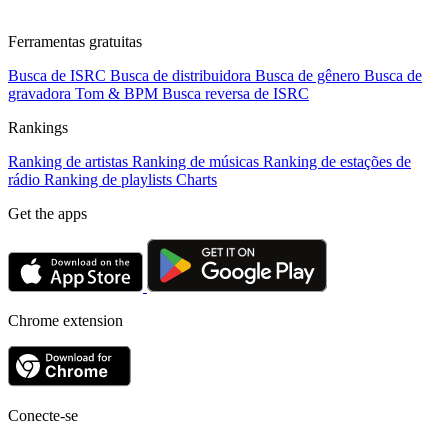
Ferramentas gratuitas
Busca de ISRC
Busca de distribuidora
Busca de gênero
Busca de
gravadora
Tom & BPM
Busca reversa de ISRC
Rankings
Ranking de artistas
Ranking de músicas
Ranking de estações de
rádio
Ranking de playlists
Charts
Get the apps
Chrome extension
Conecte-se