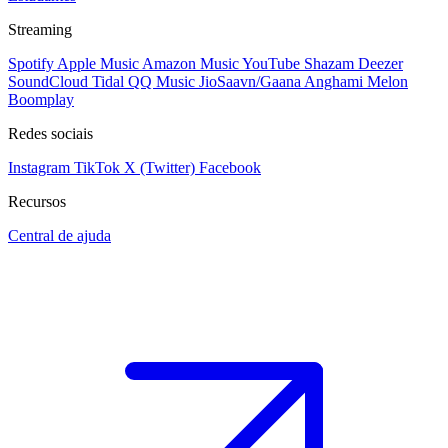
Streaming
Spotify
Apple Music
Amazon Music
YouTube
Shazam
Deezer
SoundCloud
Tidal
QQ Music
JioSaavn/Gaana
Anghami
Melon
Boomplay
Redes sociais
Instagram
TikTok
X (Twitter)
Facebook
Recursos
Central de ajuda