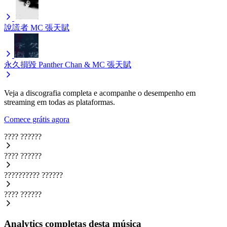
說謊者
MC 張天賦
永久損毀
Panther Chan & MC 張天賦
Veja a discografia completa e acompanhe o desempenho em
streaming em todas as plataformas.
Comece grátis agora
????
??????
????
??????
??????????
??????
????
??????
Analytics completas desta música