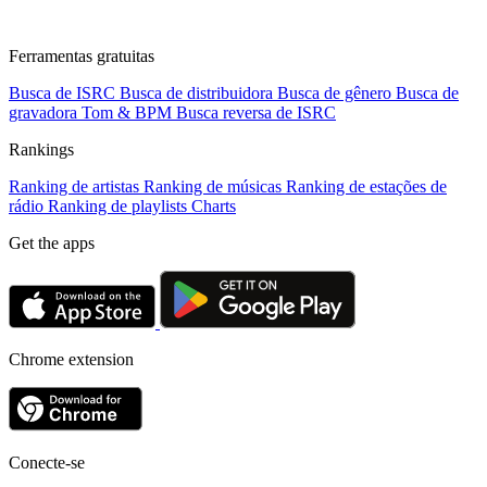
Ferramentas gratuitas
Busca de ISRC
Busca de distribuidora
Busca de gênero
Busca de
gravadora
Tom & BPM
Busca reversa de ISRC
Rankings
Ranking de artistas
Ranking de músicas
Ranking de estações de
rádio
Ranking de playlists
Charts
Get the apps
Chrome extension
Conecte-se