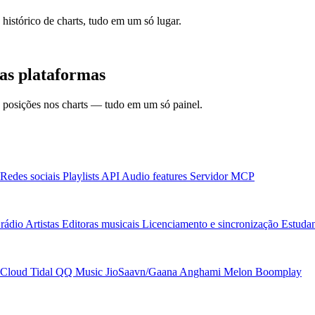
 histórico de charts, tudo em um só lugar.
s plataformas
 e posições nos charts — tudo em um só painel.
Redes sociais
Playlists
API
Audio features
Servidor MCP
rádio
Artistas
Editoras musicais
Licenciamento e sincronização
Estudan
Cloud
Tidal
QQ Music
JioSaavn/Gaana
Anghami
Melon
Boomplay