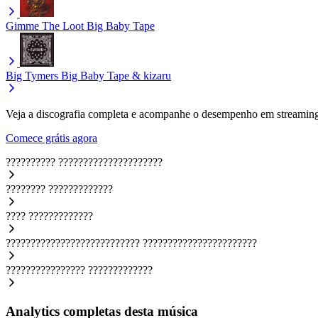
Gimme The Loot
Big Baby Tape
Big Tymers
Big Baby Tape & kizaru
Veja a discografia completa e acompanhe o desempenho em streaming
Comece grátis agora
??????????
?????????????????????
????????
?????????????
????
?????????????
???????????????????????????
???????????????????????
????????????????
?????????????
Analytics completas desta música