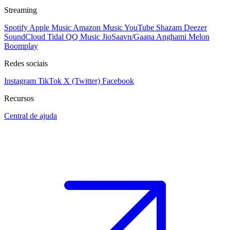
Streaming
Spotify
Apple Music
Amazon Music
YouTube
Shazam
Deezer
SoundCloud
Tidal
QQ Music
JioSaavn/Gaana
Anghami
Melon
Boomplay
Redes sociais
Instagram
TikTok
X (Twitter)
Facebook
Recursos
Central de ajuda