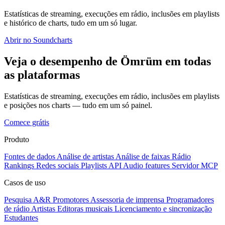
Estatísticas de streaming, execuções em rádio, inclusões em playlists
e histórico de charts, tudo em um só lugar.
Abrir no Soundcharts
Veja o desempenho de Ömrüm em todas
as plataformas
Estatísticas de streaming, execuções em rádio, inclusões em playlists
e posições nos charts — tudo em um só painel.
Comece grátis
Produto
Fontes de dados
Análise de artistas
Análise de faixas
Rádio
Rankings
Redes sociais
Playlists
API
Audio features
Servidor MCP
Casos de uso
Pesquisa A&R
Promotores
Assessoria de imprensa
Programadores
de rádio
Artistas
Editoras musicais
Licenciamento e sincronização
Estudantes