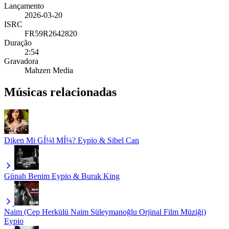
Lançamento
2026-03-20
ISRC
FR59R2642820
Duração
2:54
Gravadora
Mahzen Media
Músicas relacionadas
Diken Mi GÍ¼l MÍ¼?
Eypio & Sibel Can
Günah Benim
Eypio & Burak King
Naim (Cep Herkülü Naim Süleymanoğlu Orjinal Film Müziği)
Eypio