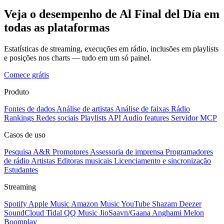
Veja o desempenho de Al Final del Día em
todas as plataformas
Estatísticas de streaming, execuções em rádio, inclusões em playlists
e posições nos charts — tudo em um só painel.
Comece grátis
Produto
Fontes de dados
Análise de artistas
Análise de faixas
Rádio
Rankings
Redes sociais
Playlists
API
Audio features
Servidor MCP
Casos de uso
Pesquisa A&R
Promotores
Assessoria de imprensa
Programadores
de rádio
Artistas
Editoras musicais
Licenciamento e sincronização
Estudantes
Streaming
Spotify
Apple Music
Amazon Music
YouTube
Shazam
Deezer
SoundCloud
Tidal
QQ Music
JioSaavn/Gaana
Anghami
Melon
Boomplay