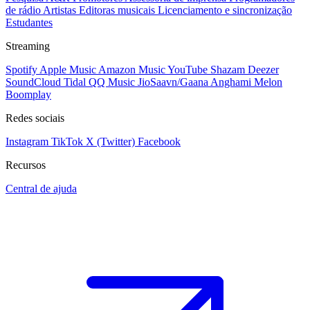
de rádio
Artistas
Editoras musicais
Licenciamento e sincronização
Estudantes
Streaming
Spotify
Apple Music
Amazon Music
YouTube
Shazam
Deezer
SoundCloud
Tidal
QQ Music
JioSaavn/Gaana
Anghami
Melon
Boomplay
Redes sociais
Instagram
TikTok
X (Twitter)
Facebook
Recursos
Central de ajuda