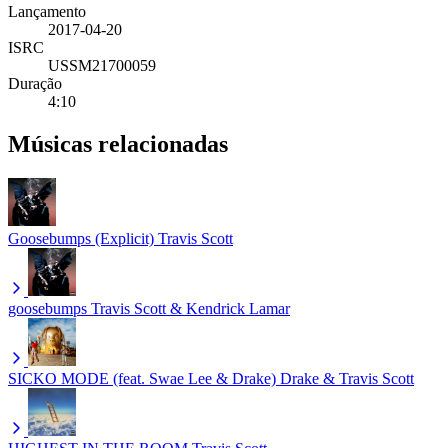
Lançamento
2017-04-20
ISRC
USSM21700059
Duração
4:10
Músicas relacionadas
Goosebumps (Explicit)
Travis Scott
goosebumps
Travis Scott & Kendrick Lamar
SICKO MODE (feat. Swae Lee & Drake)
Drake & Travis Scott