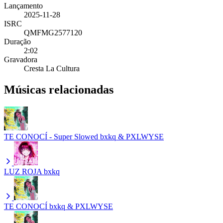
Lançamento
2025-11-28
ISRC
QMFMG2577120
Duração
2:02
Gravadora
Cresta La Cultura
Músicas relacionadas
TE CONOCÍ - Super Slowed
bxkq & PXLWYSE
LUZ ROJA
bxkq
TE CONOCÍ
bxkq & PXLWYSE