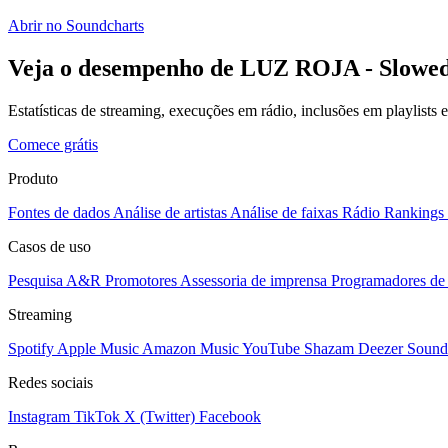
Abrir no Soundcharts
Veja o desempenho de LUZ ROJA - Slowed 
Estatísticas de streaming, execuções em rádio, inclusões em playlists
Comece grátis
Produto
Fontes de dados
Análise de artistas
Análise de faixas
Rádio
Rankings
Casos de uso
Pesquisa A&R
Promotores
Assessoria de imprensa
Programadores de 
Streaming
Spotify
Apple Music
Amazon Music
YouTube
Shazam
Deezer
Sound
Redes sociais
Instagram
TikTok
X (Twitter)
Facebook