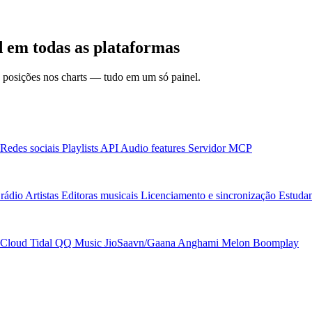
em todas as plataformas
 e posições nos charts — tudo em um só painel.
Redes sociais
Playlists
API
Audio features
Servidor MCP
rádio
Artistas
Editoras musicais
Licenciamento e sincronização
Estudan
Cloud
Tidal
QQ Music
JioSaavn/Gaana
Anghami
Melon
Boomplay