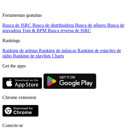
Ferramentas gratuitas
Busca de ISRC
Busca de distribuidora
Busca de gênero
Busca de
gravadora
Tom & BPM
Busca reversa de ISRC
Rankings
Ranking de artistas
Ranking de músicas
Ranking de estações de
rádio
Ranking de playlists
Charts
Get the apps
Chrome extension
Conecte-se