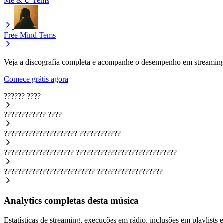
Me & U
Tems
Free Mind
Tems
Veja a discografia completa e acompanhe o desempenho em streaming
Comece grátis agora
??????
????
????????????
????
?????????????????????
????????????
????????????????????
?????????????????????????????
??????????????????????????
???????????????????
Analytics completas desta música
Estatísticas de streaming, execuções em rádio, inclusões em playlists e