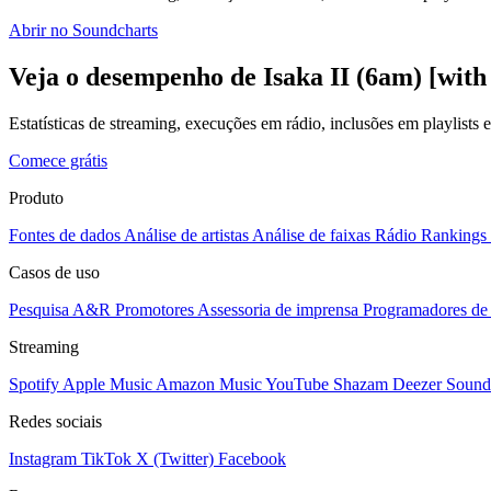
Abrir no Soundcharts
Veja o desempenho de Isaka II (6am) [wit
Estatísticas de streaming, execuções em rádio, inclusões em playlists
Comece grátis
Produto
Fontes de dados
Análise de artistas
Análise de faixas
Rádio
Rankings
Casos de uso
Pesquisa A&R
Promotores
Assessoria de imprensa
Programadores de 
Streaming
Spotify
Apple Music
Amazon Music
YouTube
Shazam
Deezer
Sound
Redes sociais
Instagram
TikTok
X (Twitter)
Facebook