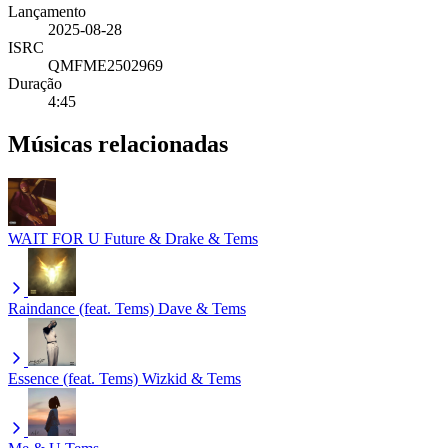
Lançamento
2025-08-28
ISRC
QMFME2502969
Duração
4:45
Músicas relacionadas
WAIT FOR U
Future & Drake & Tems
Raindance (feat. Tems)
Dave & Tems
Essence (feat. Tems)
Wizkid & Tems