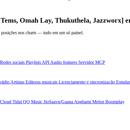
h Tems, Omah Lay, Thukuthela, Jazzworx] e
 e posições nos charts — tudo em um só painel.
Redes sociais
Playlists
API
Audio features
Servidor MCP
rádio
Artistas
Editoras musicais
Licenciamento e sincronização
Estudan
Cloud
Tidal
QQ Music
JioSaavn/Gaana
Anghami
Melon
Boomplay