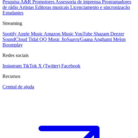
Pesquisa A&R
Promotores
Assessoria de imprensa
Programadores
de rádio
Artistas
Editoras musicais
Licenciamento e sincronização
Estudantes
Streaming
Spotify
Apple Music
Amazon Music
YouTube
Shazam
Deezer
SoundCloud
Tidal
QQ Music
JioSaavn/Gaana
Anghami
Melon
Boomplay
Redes sociais
Instagram
TikTok
X (Twitter)
Facebook
Recursos
Central de ajuda