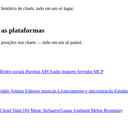
 histórico de charts, tudo em um só lugar.
 as plataformas
 e posições nos charts — tudo em um só painel.
Redes sociais
Playlists
API
Audio features
Servidor MCP
rádio
Artistas
Editoras musicais
Licenciamento e sincronização
Estudan
Cloud
Tidal
QQ Music
JioSaavn/Gaana
Anghami
Melon
Boomplay