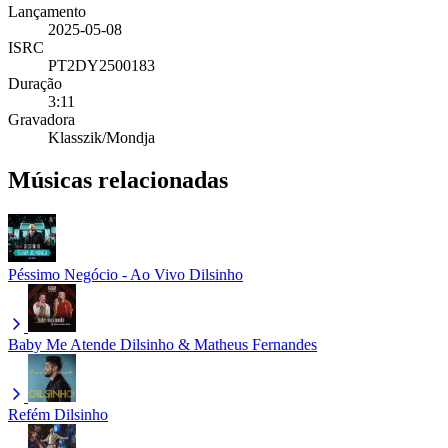
Lançamento
2025-05-08
ISRC
PT2DY2500183
Duração
3:11
Gravadora
Klasszik/Mondja
Músicas relacionadas
Péssimo Negócio - Ao Vivo
Dilsinho
Baby Me Atende
Dilsinho & Matheus Fernandes
Refém
Dilsinho