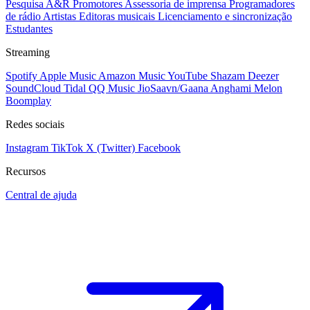
Pesquisa A&R
Promotores
Assessoria de imprensa
Programadores
de rádio
Artistas
Editoras musicais
Licenciamento e sincronização
Estudantes
Streaming
Spotify
Apple Music
Amazon Music
YouTube
Shazam
Deezer
SoundCloud
Tidal
QQ Music
JioSaavn/Gaana
Anghami
Melon
Boomplay
Redes sociais
Instagram
TikTok
X (Twitter)
Facebook
Recursos
Central de ajuda