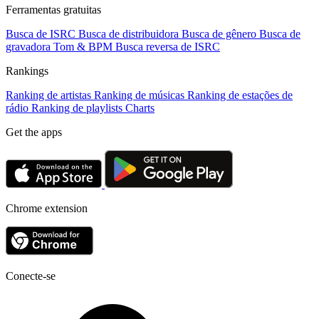
Ferramentas gratuitas
Busca de ISRC
Busca de distribuidora
Busca de gênero
Busca de
gravadora
Tom & BPM
Busca reversa de ISRC
Rankings
Ranking de artistas
Ranking de músicas
Ranking de estações de
rádio
Ranking de playlists
Charts
Get the apps
Chrome extension
Conecte-se