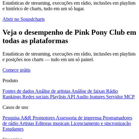
Estatísticas de streaming, execuções em rádio, inclusões em playlists
e histórico de charts, tudo em um só lugar.
Abrir no Soundcharts
Veja o desempenho de Pink Pony Club em
todas as plataformas
Estatísticas de streaming, execuções em rádio, inclusões em playlists
e posições nos charts — tudo em um só painel.
Comece grátis
Produto
Fontes de dados
Análise de artistas
Análise de faixas
Rádio
Rankings
Redes sociais
Playlists
API
Audio features
Servidor MCP
Casos de uso
Pesquisa A&R
Promotores
Assessoria de imprensa
Programadores
de rádio
Artistas
Editoras musicais
Licenciamento e sincronização
Estudantes