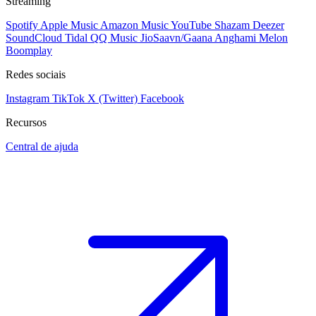
Streaming
Spotify
Apple Music
Amazon Music
YouTube
Shazam
Deezer
SoundCloud
Tidal
QQ Music
JioSaavn/Gaana
Anghami
Melon
Boomplay
Redes sociais
Instagram
TikTok
X (Twitter)
Facebook
Recursos
Central de ajuda