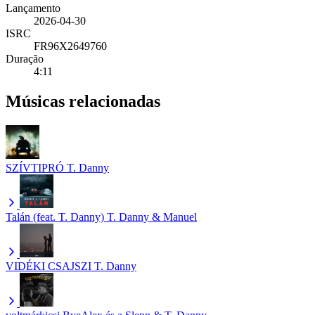
Lançamento
2026-04-30
ISRC
FR96X2649760
Duração
4:11
Músicas relacionadas
SZÍVTIPRÓ
T. Danny
Talán (feat. T. Danny)
T. Danny & Manuel
VIDÉKI CSAJSZI
T. Danny