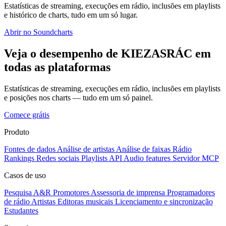
Estatísticas de streaming, execuções em rádio, inclusões em playlists
e histórico de charts, tudo em um só lugar.
Abrir no Soundcharts
Veja o desempenho de KIEZASRÁC em
todas as plataformas
Estatísticas de streaming, execuções em rádio, inclusões em playlists
e posições nos charts — tudo em um só painel.
Comece grátis
Produto
Fontes de dados
Análise de artistas
Análise de faixas
Rádio
Rankings
Redes sociais
Playlists
API
Audio features
Servidor MCP
Casos de uso
Pesquisa A&R
Promotores
Assessoria de imprensa
Programadores
de rádio
Artistas
Editoras musicais
Licenciamento e sincronização
Estudantes