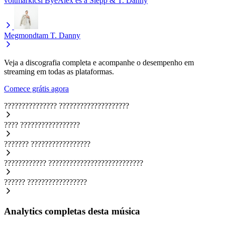
voltmárkicsi
ByeAlex és a Slepp & T. Danny
Megmondtam
T. Danny
Veja a discografia completa e acompanhe o desempenho em
streaming em todas as plataformas.
Comece grátis agora
???????????????
????????????????????
????
?????????????????
???????
?????????????????
????????????
???????????????????????????
??????
?????????????????
Analytics completas desta música