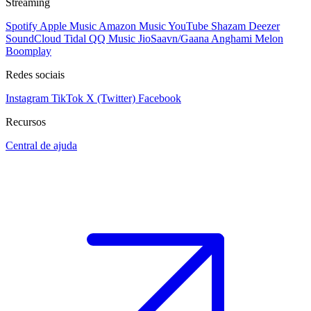
Streaming
Spotify
Apple Music
Amazon Music
YouTube
Shazam
Deezer
SoundCloud
Tidal
QQ Music
JioSaavn/Gaana
Anghami
Melon
Boomplay
Redes sociais
Instagram
TikTok
X (Twitter)
Facebook
Recursos
Central de ajuda