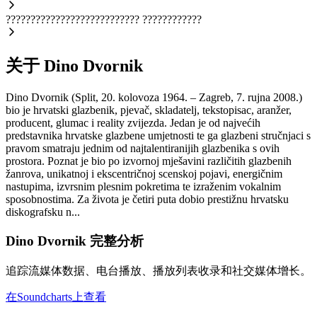
???????????????????????????
????????????
关于 Dino Dvornik
Dino Dvornik (Split, 20. kolovoza 1964. – Zagreb, 7. rujna 2008.)
bio je hrvatski glazbenik, pjevač, skladatelj, tekstopisac, aranžer,
producent, glumac i reality zvijezda. Jedan je od najvećih
predstavnika hrvatske glazbene umjetnosti te ga glazbeni stručnjaci s
pravom smatraju jednim od najtalentiranijih glazbenika s ovih
prostora. Poznat je bio po izvornoj mješavini različitih glazbenih
žanrova, unikatnoj i ekscentričnoj scenskoj pojavi, energičnim
nastupima, izvrsnim plesnim pokretima te izraženim vokalnim
sposobnostima. Za života je četiri puta dobio prestižnu hrvatsku
diskografsku n...
Dino Dvornik 完整分析
追踪流媒体数据、电台播放、播放列表收录和社交媒体增长。
在Soundcharts上查看