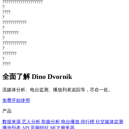
????????????????????
?
????
?
????????????
?
????????
?
????????????
?
???????
?
????
全面了解 Dino Dvornik
流媒体分析、电台监测、播放列表追踪等，尽在一处。
免费开始使用
产品
数据来源
艺人分析
歌曲分析
电台播放
排行榜
社交媒体监测
播放列表
API
音频特征
MCP 服务器