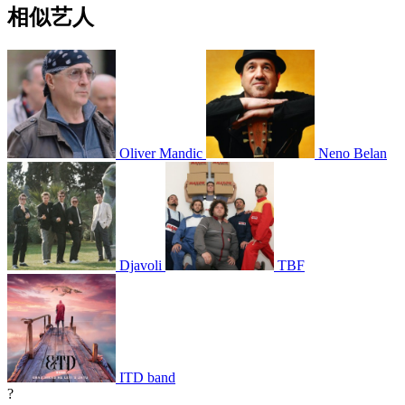
相似艺人
Oliver Mandic
Neno Belan
Djavoli
TBF
ITD band
?