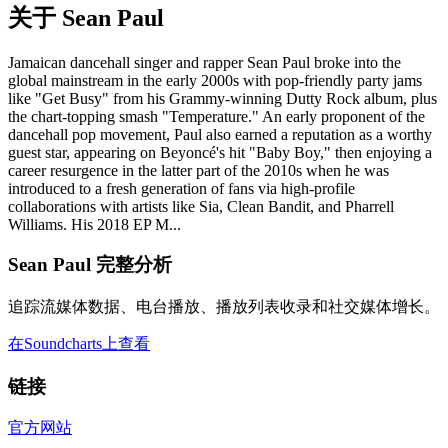
关于 Sean Paul
Jamaican dancehall singer and rapper Sean Paul broke into the
global mainstream in the early 2000s with pop-friendly party jams
like "Get Busy" from his Grammy-winning Dutty Rock album, plus
the chart-topping smash "Temperature." An early proponent of the
dancehall pop movement, Paul also earned a reputation as a worthy
guest star, appearing on Beyoncé's hit "Baby Boy," then enjoying a
career resurgence in the latter part of the 2010s when he was
introduced to a fresh generation of fans via high-profile
collaborations with artists like Sia, Clean Bandit, and Pharrell
Williams. His 2018 EP M...
Sean Paul 完整分析
追踪流媒体数据、电台播放、播放列表收录和社交媒体增长。
在Soundcharts上查看
链接
官方网站