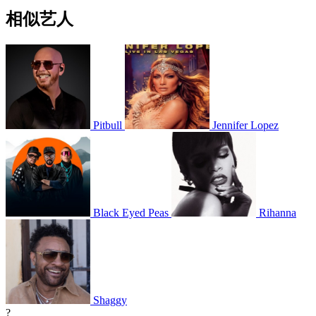
相似艺人
Pitbull
Jennifer Lopez
Black Eyed Peas
Rihanna
Shaggy
?