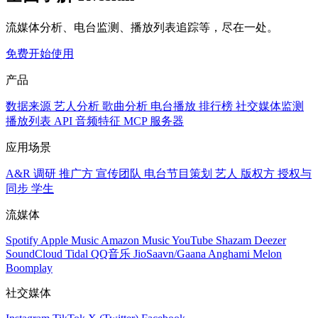
流媒体分析、电台监测、播放列表追踪等，尽在一处。
免费开始使用
产品
数据来源
艺人分析
歌曲分析
电台播放
排行榜
社交媒体监测
播放列表
API
音频特征
MCP 服务器
应用场景
A&R 调研
推广方
宣传团队
电台节目策划
艺人
版权方
授权与
同步
学生
流媒体
Spotify
Apple Music
Amazon Music
YouTube
Shazam
Deezer
SoundCloud
Tidal
QQ音乐
JioSaavn/Gaana
Anghami
Melon
Boomplay
社交媒体