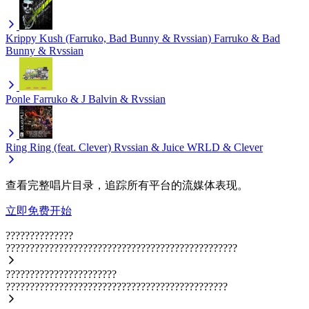
Krippy Kush (Farruko, Bad Bunny & Rvssian)
Farruko & Bad
Bunny & Rvssian
Ponle
Farruko & J Balvin & Rvssian
Ring Ring (feat. Clever)
Rvssian & Juice WRLD & Clever
查看完整唱片目录，追踪所有平台的流媒体表现。
立即免费开始
??????????????
????????????????????????????????????????????????
???????????????????????
??????????????????????????????????????????????