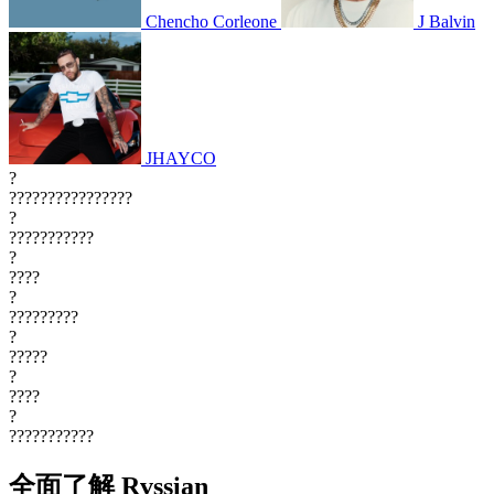
Chencho Corleone
J Balvin
JHAYCO
?
????????????????
?
???????????
?
????
?
?????????
?
?????
?
????
?
???????????
全面了解 Rvssian