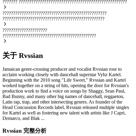
???????
???????????????????????????????????????????????????
?????????????????????????????????????????????????
????????????????????????????????????????????????
?????????????????????
????????????????????????????????????????????
关于 Rvssian
Jamaican genre-crossing producer and vocalist Rvssian rose to
acclaim working closely with dancehall superstar Vybz Kartel.
Beginning with the 2010 song "Life Sweet," Rvssian and Kartel
worked together on a string of hits, opening the door for Rvssian's
production work to find a voice on songs by Shaggy, Sean Paul,
Bad Bunny, and many other big names of dancehall, reggaeton,
Latin rap, trap, and other intersecting genres. As founder of the
Head Concussion Records label, Rvssian released multiple singles
for Kartel as well as fostering new talent with artists like J Capri,
Demarco, and Blak ...
Rvssian 完整分析